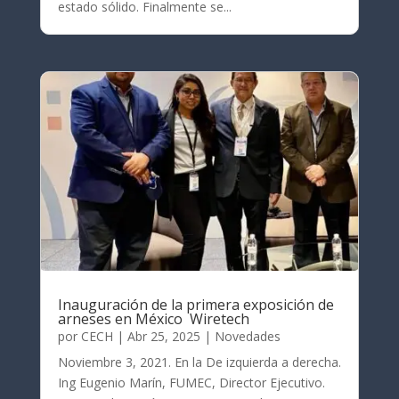
estado sólido. Finalmente se...
Inauguración de la primera exposición de
arneses en México Wiretech
por
CECH
|
Abr 25, 2025
|
Novedades
Noviembre 3, 2021. En la De izquierda a derecha.
Ing Eugenio Marín, FUMEC, Director Ejecutivo.