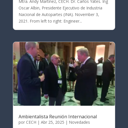
Mtra. Andy Martínez, CECH. Dr. Carlos Yates. Ing
Oscar Albin, Presidente Ejecutivo de Industria
Nacional de Autopartes (INA). November 3,
2021. From left to right: Engineer...
Ambientalista Reunión Internacional
por
CECH
|
Abr 25, 2025
|
Novedades