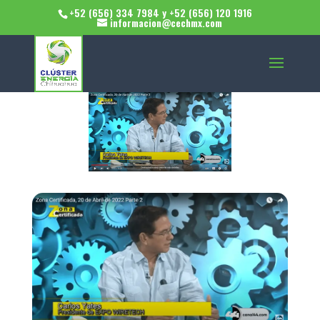
+52 (656) 334 7984 y +52 (656) 120 1916
informacion@cechmx.com