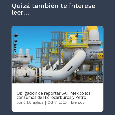
Quizá también te interese
leer…
Obligacion de reportar SAT Mexico los
consumos de Hidrocarburos y Petro
por
ClikGraphics
|
Oct 7, 2025
|
Eventos