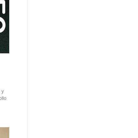
 y
ollo