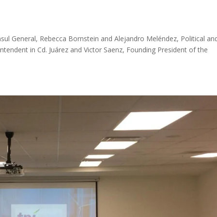
nsul General, Rebecca Bornstein and Alejandro Meléndez, Political an
rintendent in Cd. Juárez and Victor Saenz, Founding President of the