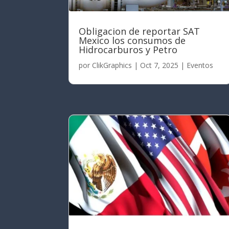
Obligacion de reportar SAT
Mexico los consumos de
Hidrocarburos y Petro
por
ClikGraphics
|
Oct 7, 2025
|
Eventos