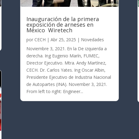
Inauguración de la primera
exposición de arneses en
México Wiretech
por
CECH
|
Abr 25, 2025
|
Novedades
Noviembre 3, 2021. En la De izquierda a
derecha. Ing Eugenio Marín, FUMEC,
Director Ejecutivo. Mtra. Andy Martínez,
CECH. Dr. Carlos Yates. Ing Oscar Albin,
Presidente Ejecutivo de Industria Nacional
de Autopartes (INA). November 3, 2021.
From left to right: Engineer...