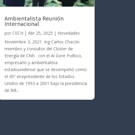
Ambientalista Reunión
Internacional
por
CECH
|
Abr 25, 2025
|
Novedades
Noviembre 3, 2021. Ing Carlos Chacón
miembro y consultor del Clúster de
Energía de Chih. con el Al Gore Político,
empresario y ambientalista
estadounidense que se desempeñó como
el 45º vicepresidente de los Estados
Unidos de 1993 a 2001 bajo la presidencia
de Bill...